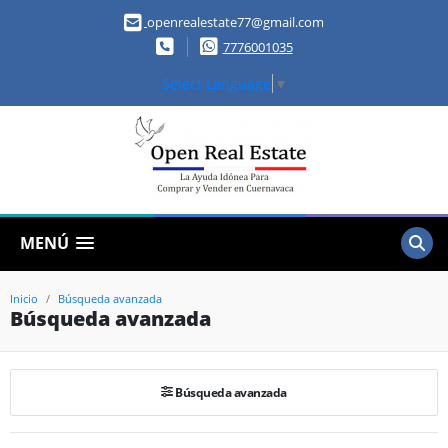
openrealestate77@gmail.com
7776001035
Select Language
▼
MENÚ
Inicio
Búsqueda avanzada
Búsqueda avanzada
Búsqueda avanzada