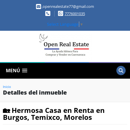
openrealestate77@gmail.com
7776001035
Select Language
▼
MENÚ
Inicio
Detalles del inmueble
🏡 Hermosa Casa en Renta en
Burgos, Temixco, Morelos