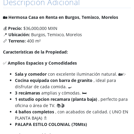
Descripción Adicional
🏡 Hermosa Casa en Renta en Burgos, Temixco, Morelos
💰
Precio:
$36,000,000 MXN
📍
Ubicación:
Burgos, Temixco, Morelos
📏
Terreno:
400 m²
Características de la Propiedad:
✅
Amplios Espacios y Comodidades
Sala y comedor
con excelente iluminación natural. 🏡✨
Cocina equipada con barra de granito
, ideal para
disfrutar de cada comida. 🍳
3 recámaras
amplias y cómodas. 🛏️
1 estudio opcion recamara (planta baja)
, perfecto para
oficina o área de TV. 📚🎬
4 baños completos
, con acabados de calidad. ( UNO EN
PLANTA BAJA) 🚿
PALAPA ESTILO COLONIAL (70Mts)