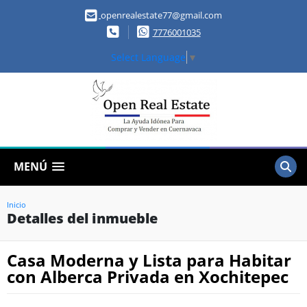
openrealestate77@gmail.com
7776001035
Select Language
▼
MENÚ
Inicio
Detalles del inmueble
Casa Moderna y Lista para Habitar
con Alberca Privada en Xochitepec