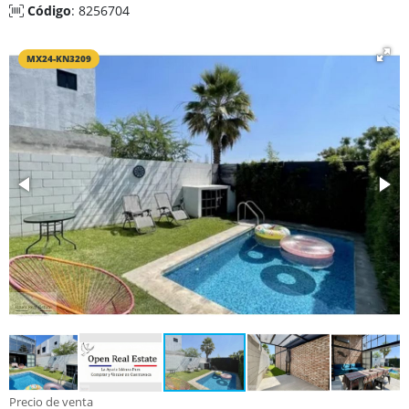
Código
: 8256704
MX24-KN3209
Precio de venta