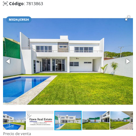
Código
: 7813863
MX24-JC9524
Precio de venta