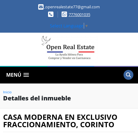
openrealestate77@gmail.com
7776001035
Select Language
▼
MENÚ
Inicio
Detalles del inmueble
CASA MODERNA EN EXCLUSIVO
FRACCIONAMIENTO, CORINTO