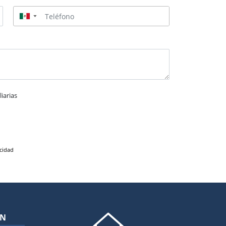
▼
iarias
acidad
ÓN