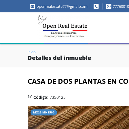
openrealestate77@gmail.com
77760010
Inicio
Detalles del inmueble
CASA DE DOS PLANTAS EN C
Código
: 7350125
MX22-MH1500