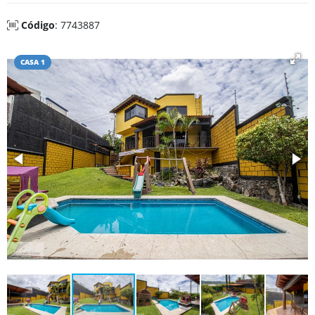
Código
: 7743887
CASA 1