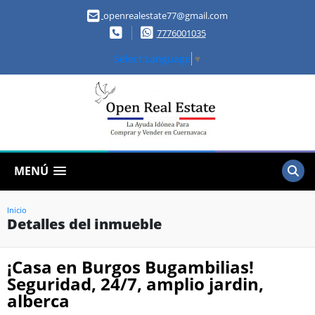
openrealestate77@gmail.com
7776001035
Select Language
▼
MENÚ
Inicio
Detalles del inmueble
¡Casa en Burgos Bugambilias!
Seguridad, 24/7, amplio jardin,
alberca