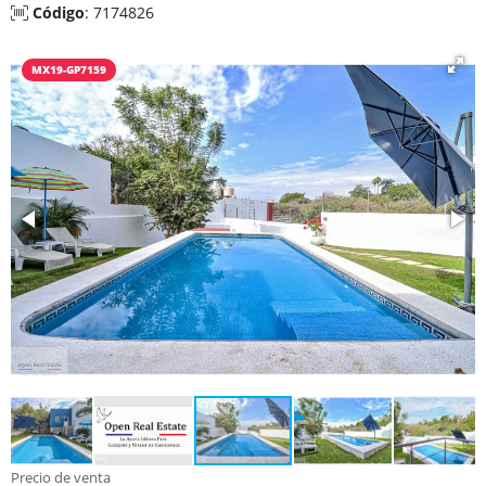
Código
: 7174826
MX19-GP7159
Precio de venta