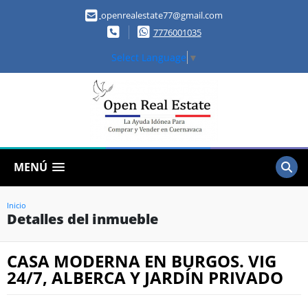
openrealestate77@gmail.com
7776001035
Select Language
▼
MENÚ
Inicio
Detalles del inmueble
CASA MODERNA EN BURGOS. VIG
24/7, ALBERCA Y JARDÍN PRIVADO