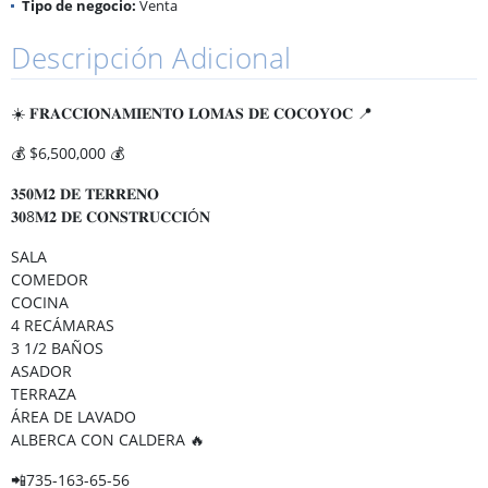
Tipo de negocio:
Venta
Descripción Adicional
☀️ 𝐅𝐑𝐀𝐂𝐂𝐈𝐎𝐍𝐀𝐌𝐈𝐄𝐍𝐓𝐎 𝐋𝐎𝐌𝐀𝐒 𝐃𝐄 𝐂𝐎𝐂𝐎𝐘𝐎𝐂 📍
💰 $6,500,000 💰
𝟑𝟓𝟎𝐌𝟐 𝐃𝐄 𝐓𝐄𝐑𝐑𝐄𝐍𝐎
𝟑𝟎8𝐌𝟐 𝐃𝐄 𝐂𝐎𝐍𝐒𝐓𝐑𝐔𝐂𝐂𝐈Ó𝐍
SALA
COMEDOR
COCINA
4 RECÁMARAS
3 1/2 BAÑOS
ASADOR
TERRAZA
ÁREA DE LAVADO
ALBERCA CON CALDERA 🔥
📲735-163-65-56