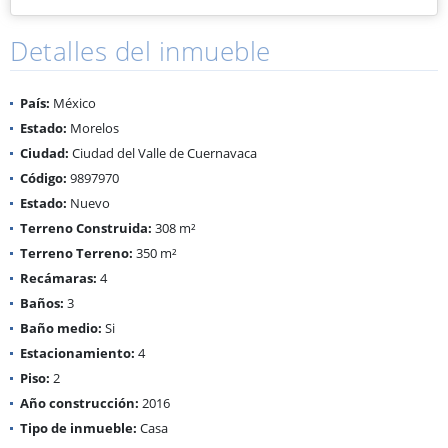
Detalles del inmueble
País:
México
Estado:
Morelos
Ciudad:
Ciudad del Valle de Cuernavaca
Código:
9897970
Estado:
Nuevo
Terreno Construida:
308 m²
Terreno Terreno:
350 m²
Recámaras:
4
Baños:
3
Baño medio:
Si
Estacionamiento:
4
Piso:
2
Año construcción:
2016
Tipo de inmueble:
Casa