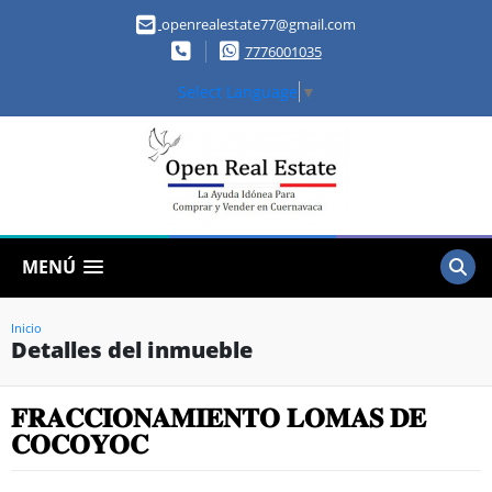
openrealestate77@gmail.com
7776001035
Select Language
▼
MENÚ
Inicio
Detalles del inmueble
𝐅𝐑𝐀𝐂𝐂𝐈𝐎𝐍𝐀𝐌𝐈𝐄𝐍𝐓𝐎 𝐋𝐎𝐌𝐀𝐒 𝐃𝐄
𝐂𝐎𝐂𝐎𝐘𝐎𝐂