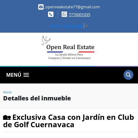
openrealestate77@gmail.com
7776001035
Select Language
▼
MENÚ
Inicio
Detalles del inmueble
🏡 Exclusiva Casa con Jardín en Club
de Golf Cuernavaca