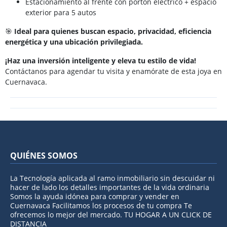
Estacionamiento al frente con portón eléctrico + espacio
exterior para 5 autos
🎯
Ideal para quienes buscan espacio, privacidad, eficiencia
energética y una ubicación privilegiada.
¡Haz una inversión inteligente y eleva tu estilo de vida!
Contáctanos para agendar tu visita y enamórate de esta joya en
Cuernavaca.
QUIÉNES SOMOS
La Tecnología aplicada al ramo inmobiliario sin descuidar ni
hacer de lado los detalles importantes de la vida ordinaria
Somos la ayuda idónea para comprar y vender en
Cuernavaca Facilitamos los procesos de tu compra Te
ofrecemos lo mejor del mercado. TU HOGAR A UN CLICK DE
DISTANCIA