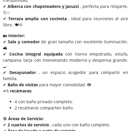
tranquilidad.
✔
Alberca con chapoteadero y jacuzzi
, perfecta para relajarte.
💦✨
✔
Terraza amplia con cocineta
, ideal para reuniones al aire
libre. 🍽️🌞
🏡
Interior:
✔
Sala y comedor
de gran tamaño con excelente iluminación.
🛋️
✔
Cocina integral equipada
con horno empotrado, estufa,
campana, tarja con monomando moderno y despensa grande.
🍳
✔
Desayunador
, un espacio acogedor para compartir en
familia.
✔
Baño de visitas
para mayor comodidad. 🚻
✔6
recámaras:
4 con baño privado completo.
2 recámaras comparten baño.
🛠️
Áreas de Servicio:
✔
2 cuartos de servicio
, cada uno con baño completo.
✔
Área de lavado y patio de servicio.