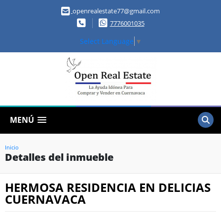
openrealestate77@gmail.com
7776001035
Select Language
▼
MENÚ
Inicio
Detalles del inmueble
HERMOSA RESIDENCIA EN DELICIAS
CUERNAVACA