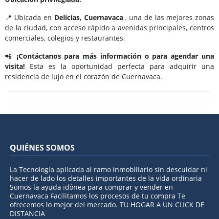
📍 Ubicada en
Delicias, Cuernavaca
, una de las mejores zonas
de la ciudad, con acceso rápido a avenidas principales, centros
comerciales, colegios y restaurantes.
📲
¡Contáctanos para más información o para agendar una
visita!
Esta es la oportunidad perfecta para adquirir una
residencia de lujo en el corazón de Cuernavaca.
QUIÉNES SOMOS
La Tecnología aplicada al ramo inmobiliario sin descuidar ni
hacer de lado los detalles importantes de la vida ordinaria
Somos la ayuda idónea para comprar y vender en
Cuernavaca Facilitamos los procesos de tu compra Te
ofrecemos lo mejor del mercado. TU HOGAR A UN CLICK DE
DISTANCIA