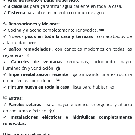
✔
3 calderas
para garantizar agua caliente en toda la casa.
✔
Cisterna
para abastecimiento continuo de agua.
🔨
Renovaciones y Mejoras:
✔ Cocina y alacena completamente renovadas. 🍽️
✔ Nuevos
pisos en toda la casa y terrazas
, con acabados de
alta calidad. 🏡✨
✔
Baños remodelados
, con canceles modernos en todas las
regaderas. 🚿
✔
Canceles de ventanas
renovadas, brindando mayor
iluminación y ventilación. 🏠
✔
Impermeabilización reciente
, garantizando una estructura
en perfectas condiciones. ☔
✔
Pintura nueva en toda la casa
, lista para habitar. 🎨
💡
Extras:
✔
Paneles solares
, para mayor eficiencia energética y ahorro
en consumo eléctrico. ☀️⚡
✔
Instalaciones eléctricas e hidráulicas completamente
renovadas.
Ubicación privilegiada: