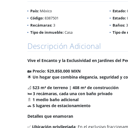
País:
México
Estado:
C
Código:
8387501
Estado:
Recámaras:
3
Baños:
3
Tipo de inmueble:
Casa
Tipo de 
Descripción Adicional
Vive el Encanto y la Exclusividad en Jardines del Pe
🏡
Precio: $29,850,000 MXN
🌟
Un hogar que combina elegancia, seguridad y c
📐
523 m² de terreno | 408 m² de construcción
🛏
3 recámaras, cada una con baño privado
🚿
1 medio baño adicional
🚗
5 lugares de estacionamiento
Detalles que enamoran
✅
Ubicación privilegiada
: En el exclusivo fracciona