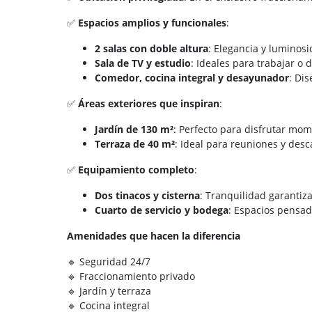
✅
Espacios amplios y funcionales
:
2 salas con doble altura
: Elegancia y luminos
Sala de TV y estudio
: Ideales para trabajar o d
Comedor, cocina integral y desayunador
: Di
✅
Áreas exteriores que inspiran
:
Jardín de 130 m²
: Perfecto para disfrutar mome
Terraza de 40 m²
: Ideal para reuniones y desc
✅
Equipamiento completo
:
Dos tinacos y cisterna
: Tranquilidad garantiz
Cuarto de servicio y bodega
: Espacios pensad
Amenidades que hacen la diferencia
🔹 Seguridad 24/7
🔹 Fraccionamiento privado
🔹 Jardín y terraza
🔹 Cocina integral