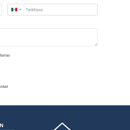
▼
iarias
acidad
ÓN