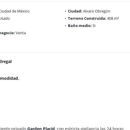
iudad de México
Ciudad:
Alvaro Obregón
Usado
Terreno Construida:
408 m²
Baño medio:
Si
negocio:
Venta
dregal
omodidad.
miento privado
Garden Placid
, con estricta vigilancia las 24 horas.