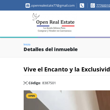
openrealestate77@gmail.com
77760010
Inicio
Detalles del inmueble
Vive el Encanto y la Exclusivi
Código
: 8387501
OPEN