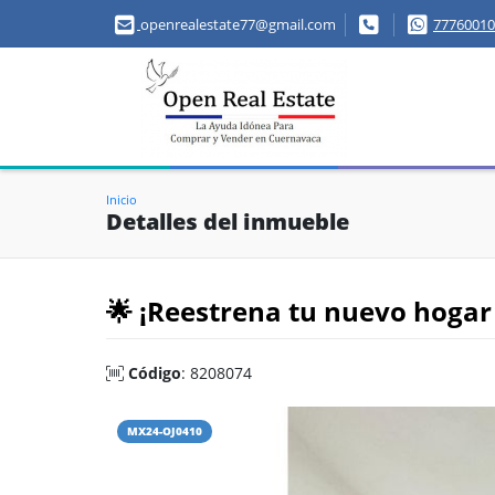
openrealestate77@gmail.com
77760010
Inicio
Detalles del inmueble
🌟 ¡Reestrena tu nuevo hogar 
Código
: 8208074
MX24-OJ0410