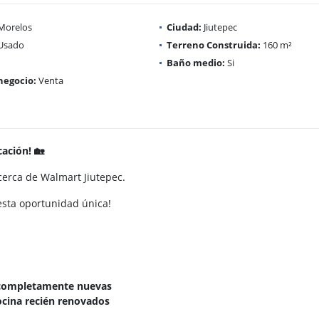
Morelos
Ciudad:
Jiutepec
Usado
Terreno Construida:
160 m²
Baño medio:
Si
negocio:
Venta
ación! 🏡
erca de Walmart Jiutepec.
esta oportunidad única!
as completamente nuevas
ocina recién renovados