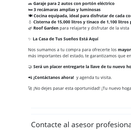
🚗
Garaje para 2 autos con portón eléctrico
🛏️
3 recámaras amplias y luminosas
🍽️
Cocina equipada, ideal para disfrutar de cada c
💧
Cisterna de 15,000 litros y tinaco de 1,100 litros
🌿
Roof Garden
para relajarte y disfrutar de la vista
✨
La Casa de Tus Sueños Está Aquí
Nos sumamos a tu compra para ofrecerte los
mayore
más importantes del estado, te garantizamos que enc
🤝
Será un placer entregarte la llave de tu nuevo ho
📲
¡Contáctanos ahora!
y agenda tu visita.
🚀 ¡No dejes pasar esta oportunidad! ¡Tu nuevo hoga
Contacte al asesor profesiona