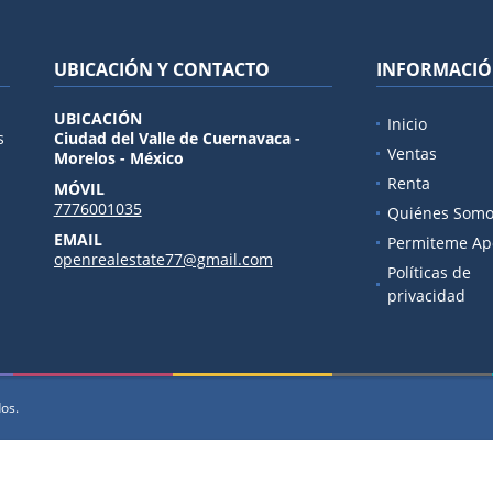
UBICACIÓN Y CONTACTO
INFORMACI
UBICACIÓN
Inicio
s
Ciudad del Valle de Cuernavaca -
Ventas
Morelos - México
Renta
MÓVIL
7776001035
Quiénes Somo
EMAIL
Permiteme Ap
openrealestate77@gmail.com
Políticas de
privacidad
dos.