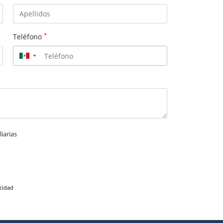
*
Teléfono
▼
iarias
acidad