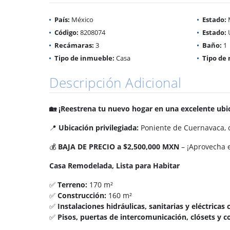
País:
México
Estado:
Código:
8208074
Estado:
Recámaras:
3
Baño:
1
Tipo de inmueble:
Casa
Tipo de 
Descripción Adicional
🏡 ¡Reestrena tu nuevo hogar en una excelente ubic
📍
Ubicación privilegiada:
Poniente de Cuernavaca, c
💰
BAJA DE PRECIO a $2,500,000 MXN
– ¡Aprovecha 
Casa Remodelada, Lista para Habitar
✅
Terreno:
170 m²
✅
Construcción:
160 m²
✅
Instalaciones hidráulicas, sanitarias y eléctric
✅
Pisos, puertas de intercomunicación, clósets y c