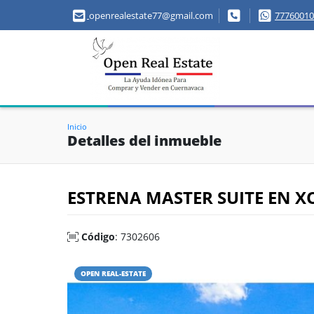
openrealestate77@gmail.com
77760010
Inicio
Detalles del inmueble
ESTRENA MASTER SUITE EN X
Código
: 7302606
OPEN REAL-ESTATE