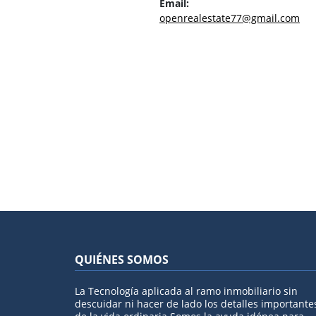
Email:
openrealestate77@gmail.com
QUIÉNES SOMOS
La Tecnología aplicada al ramo inmobiliario sin
descuidar ni hacer de lado los detalles importante