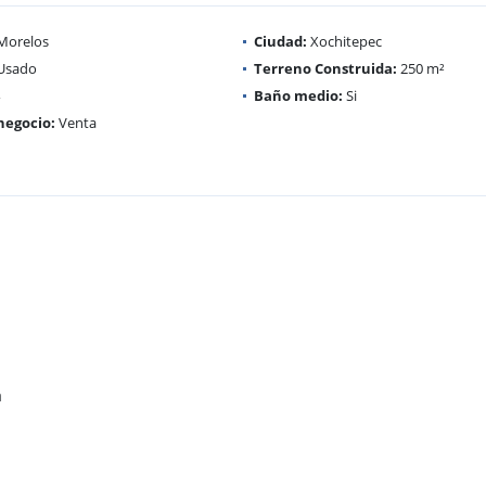
Morelos
Ciudad:
Xochitepec
Usado
Terreno Construida:
250 m²
Baño medio:
Si
negocio:
Venta
a