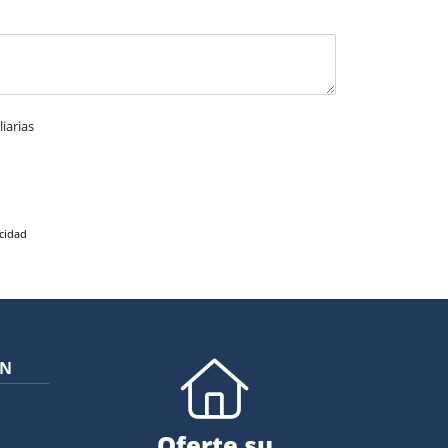
iarias
acidad
ÓN
Oferte su