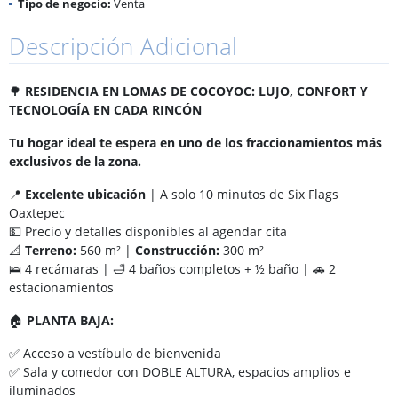
Tipo de negocio:
Venta
Descripción Adicional
🌳
RESIDENCIA EN LOMAS DE COCOYOC: LUJO, CONFORT Y
TECNOLOGÍA EN CADA RINCÓN
Tu hogar ideal te espera en uno de los fraccionamientos más
exclusivos de la zona.
📍
Excelente ubicación
| A solo 10 minutos de Six Flags
Oaxtepec
💵 Precio y detalles disponibles al agendar cita
📐
Terreno:
560 m² |
Construcción:
300 m²
🛌 4 recámaras | 🛁 4 baños completos + ½ baño | 🚗 2
estacionamientos
🏠
PLANTA BAJA:
✅ Acceso a vestíbulo de bienvenida
✅ Sala y comedor con DOBLE ALTURA, espacios amplios e
iluminados