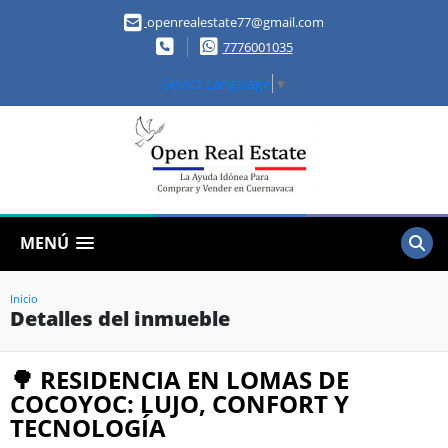
openrealestate77@gmail.com
7776001035
Select Language
▼
MENÚ
Inicio
Detalles del inmueble
🌳 RESIDENCIA EN LOMAS DE
COCOYOC: LUJO, CONFORT Y
TECNOLOGÍA