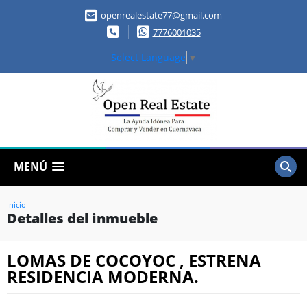
openrealestate77@gmail.com
7776001035
Select Language
▼
MENÚ
Inicio
Detalles del inmueble
LOMAS DE COCOYOC , ESTRENA
RESIDENCIA MODERNA.