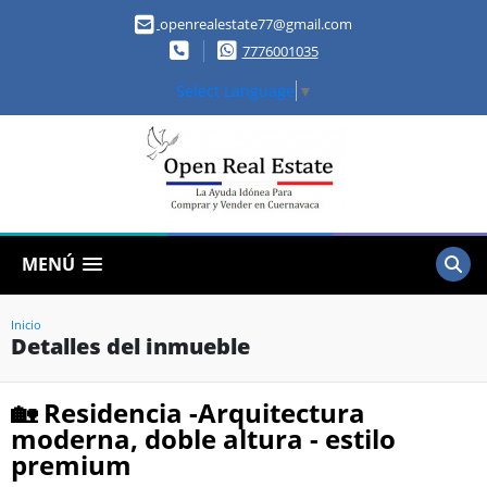
openrealestate77@gmail.com
7776001035
Select Language
▼
MENÚ
Inicio
Detalles del inmueble
🏡 Residencia -Arquitectura
moderna, doble altura - estilo
premium