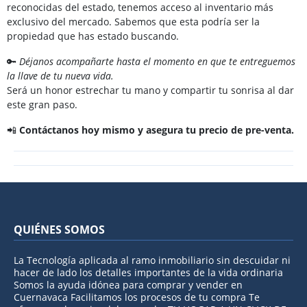
reconocidas del estado, tenemos acceso al inventario más
exclusivo del mercado. Sabemos que esta podría ser la
propiedad que has estado buscando.
🔑
Déjanos acompañarte hasta el momento en que te entreguemos
la llave de tu nueva vida.
Será un honor estrechar tu mano y compartir tu sonrisa al dar
este gran paso.
📲
Contáctanos hoy mismo y asegura tu precio de pre-venta.
QUIÉNES SOMOS
La Tecnología aplicada al ramo inmobiliario sin descuidar ni
hacer de lado los detalles importantes de la vida ordinaria
Somos la ayuda idónea para comprar y vender en
Cuernavaca Facilitamos los procesos de tu compra Te