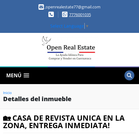
openrealestate77@gmail.com
7776001035
Select Language
▼
MENÚ
Inicio
Detalles del inmueble
🏡 CASA DE REVISTA UNICA EN LA
ZONA, ENTREGA INMEDIATA!