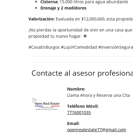
Cisterna:
15,000 litros para agua abundante
Drenaje y 2 medidores
Valorización:
Evaluada en $12,000,000, esta propieda
¡No pierdas la oportunidad de vivir en una casa que
propiedad tu nuevo hogar. 🌟
#CasaEnBurgos #LujoYComodidad #InversiónSegur
Contacte al asesor profesiona
Nombre:
Llama Ahora y Reserva una Cita
Teléfono Móvil:
7776001035
Email:
openrealestate77@gmail.com