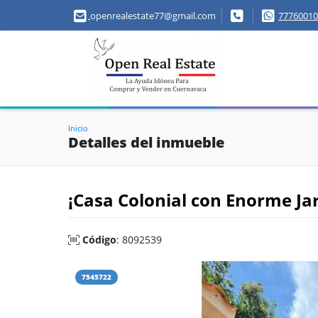
openrealestate77@gmail.com
77760010
Inicio
Detalles del inmueble
¡Casa Colonial con Enorme Jar
Código
: 8092539
7545722