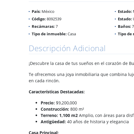
País:
México
Estado:
Código:
8092539
Estado:
Recámaras:
7
Baños:
7
Tipo de inmueble:
Casa
Tipo de 
Descripción Adicional
¡Descubre la casa de tus sueños en el corazón de B
Te ofrecemos una joya inmobiliaria que combina luj
en cada rincón.
Características Destacadas:
Precio:
$9,200,000
Construcción:
800 m²
Terreno: 1,100 m2
Amplio, con áreas para disfr
Antigüedad:
40 años de historia y elegancia
Casa Principal: