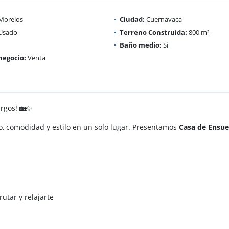
Morelos
Ciudad:
Cuernavaca
Usado
Terreno Construida:
800 m²
Baño medio:
Si
negocio:
Venta
urgos! 🏡✨
o, comodidad y estilo en un solo lugar. Presentamos
Casa de Ensu
utar y relajarte