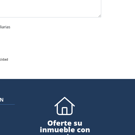
iarias
acidad
ÓN
Oferte su
inmueble con