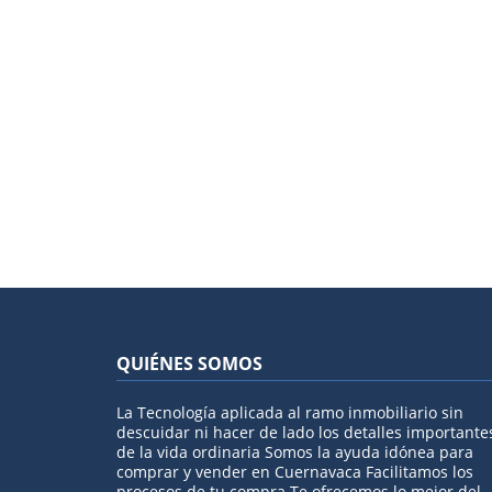
QUIÉNES SOMOS
La Tecnología aplicada al ramo inmobiliario sin
descuidar ni hacer de lado los detalles importante
de la vida ordinaria Somos la ayuda idónea para
comprar y vender en Cuernavaca Facilitamos los
procesos de tu compra Te ofrecemos lo mejor del