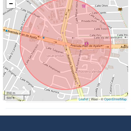
−
200 m
500 ft
Leaflet
| Wasi - ©
OpenStreetMap