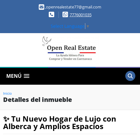
openrealestate77@gmail.com
7776001035
Select Language
▼
MENÚ
Inicio
Detalles del inmueble
✨ Tu Nuevo Hogar de Lujo con
Alberca y Amplios Espacios