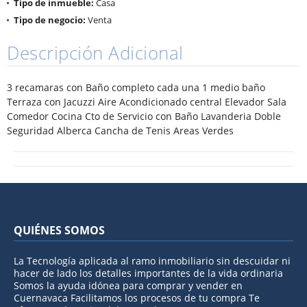
Tipo de inmueble:
Casa
Tipo de negocio:
Venta
Descripción Adicional
3 recamaras con Baño completo cada una 1 medio baño
Terraza con Jacuzzi Aire Acondicionado central Elevador Sala
Comedor Cocina Cto de Servicio con Baño Lavanderia Doble
Seguridad Alberca Cancha de Tenis Areas Verdes
QUIÉNES SOMOS
La Tecnología aplicada al ramo inmobiliario sin descuidar ni
hacer de lado los detalles importantes de la vida ordinaria
Somos la ayuda idónea para comprar y vender en
Cuernavaca Facilitamos los procesos de tu compra Te