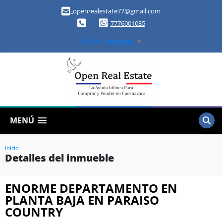
openrealestate77@gmail.com
7776001035
Select Language
▼
MENÚ
Inicio
Detalles del inmueble
ENORME DEPARTAMENTO EN
PLANTA BAJA EN PARAISO
COUNTRY