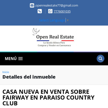
openrealestate77@gmail.com
7776001035
Select Language
▼
MENÚ
Inicio
Detalles del inmueble
CASA NUEVA EN VENTA SOBRE
FAIRWAY EN PARAISO COUNTRY
CLUB