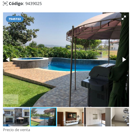
Código
: 9439025
7545722
Precio de venta