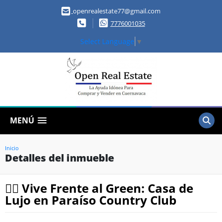
openrealestate77@gmail.com
7776001035
Select Language
▼
MENÚ
Inicio
Detalles del inmueble
🏌️‍♂️ Vive Frente al Green: Casa de
Lujo en Paraíso Country Club