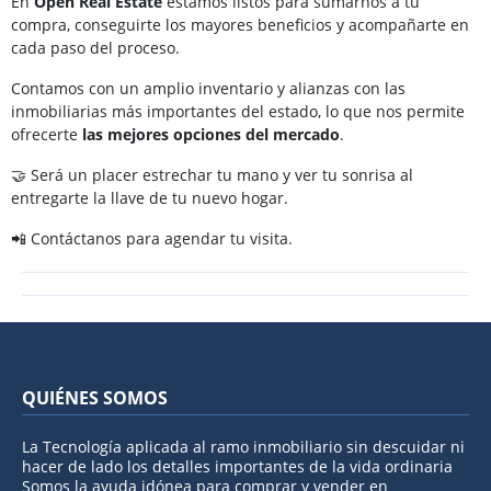
En
Open Real Estate
estamos listos para sumarnos a tu
compra, conseguirte los mayores beneficios y acompañarte en
cada paso del proceso.
Contamos con un amplio inventario y alianzas con las
inmobiliarias más importantes del estado, lo que nos permite
ofrecerte
las mejores opciones del mercado
.
🤝 Será un placer estrechar tu mano y ver tu sonrisa al
entregarte la llave de tu nuevo hogar.
📲 Contáctanos para agendar tu visita.
QUIÉNES SOMOS
La Tecnología aplicada al ramo inmobiliario sin descuidar ni
hacer de lado los detalles importantes de la vida ordinaria
Somos la ayuda idónea para comprar y vender en