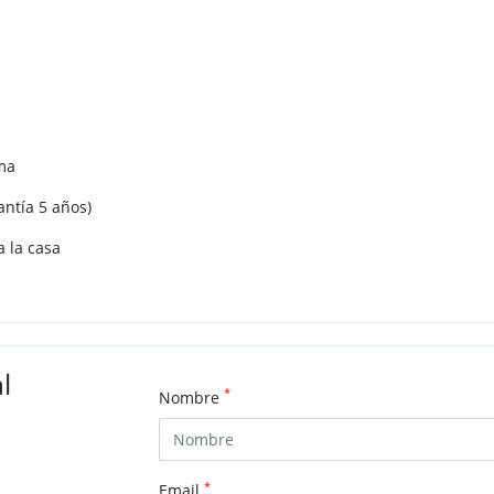
rma
antía 5 años)
 la casa
l
*
Nombre
*
Email