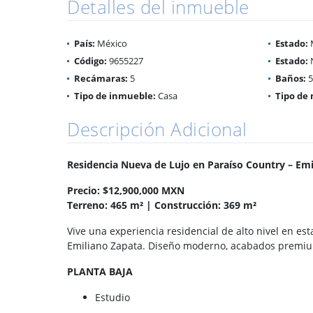
Detalles del inmueble
País:
México
Estado:
Código:
9655227
Estado:
Recámaras:
5
Baños:
5
Tipo de inmueble:
Casa
Tipo de 
Descripción Adicional
Residencia Nueva de Lujo en Paraíso Country – Emi
Precio: $12,900,000 MXN
Terreno: 465 m² | Construcción: 369 m²
Vive una experiencia residencial de alto nivel en es
Emiliano Zapata. Diseño moderno, acabados premiu
PLANTA BAJA
Estudio