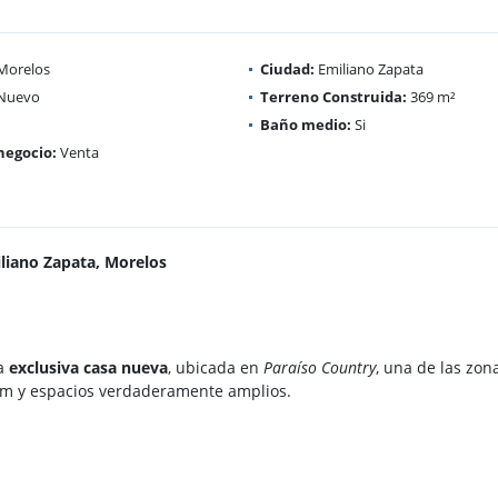
Morelos
Ciudad:
Emiliano Zapata
Nuevo
Terreno Construida:
369 m²
Baño medio:
Si
negocio:
Venta
liano Zapata, Morelos
ta
exclusiva casa nueva
, ubicada en
Paraíso Country
, una de las zon
m y espacios verdaderamente amplios.