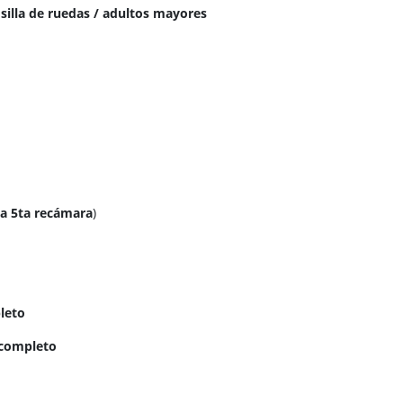
illa de ruedas / adultos mayores
 a 5ta recámara
)
leto
completo