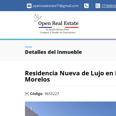
openrealestate77@gmail.com
77760010
Inicio
Detalles del inmueble
Residencia Nueva de Lujo en 
Morelos
Código
: 9655227