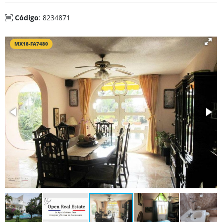
Código
: 8234871
MX18-FA7480