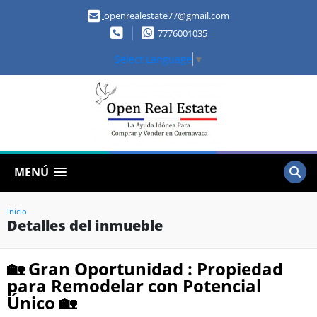
openrealestate77@gmail.com
7776001035
Select Language
▼
MENÚ
Inicio
Detalles del inmueble
🏡 Gran Oportunidad : Propiedad
para Remodelar con Potencial
Único 🏡