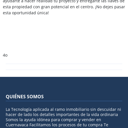
ayudarte a hacer realidad tu proyecto y entregarte las llaves de
esta propiedad con gran potencial en el centro. ¡No dejes pasar
esta oportunidad única!
4o
QUIÉNES SOMOS
La Tecnología aplicada al ramo inmobiliario sin descuidar ni
hacer de lado los detalles importantes de la vida ordinaria
Somos la ayuda idónea para comprar y vender en
Cuernavaca Facilitamos los procesos de tu compra Te