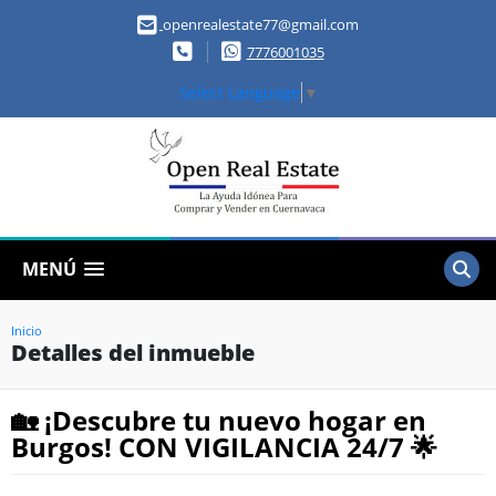
openrealestate77@gmail.com
7776001035
Select Language
▼
MENÚ
Inicio
Detalles del inmueble
🏡 ¡Descubre tu nuevo hogar en
Burgos! CON VIGILANCIA 24/7 🌟