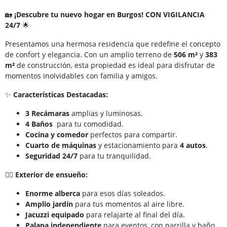
🏡
¡Descubre tu nuevo hogar en Burgos! CON VIGILANCIA
24/7
🌟
Presentamos una hermosa residencia que redefine el concepto
de confort y elegancia. Con un amplio terreno de
506 m²
y
383
m²
de construcción, esta propiedad es ideal para disfrutar de
momentos inolvidables con familia y amigos.
✨
Características Destacadas:
3 Recámaras
amplias y luminosas.
4 Baños
para tu comodidad.
Cocina y comedor
perfectos para compartir.
Cuarto de máquinas
y estacionamiento para
4 autos
.
Seguridad 24/7
para tu tranquilidad.
🏊‍♂️
Exterior de ensueño:
Enorme alberca
para esos días soleados.
Amplio jardín
para tus momentos al aire libre.
Jacuzzi equipado
para relajarte al final del día.
Palapa independiente
para eventos, con parrilla y baño.