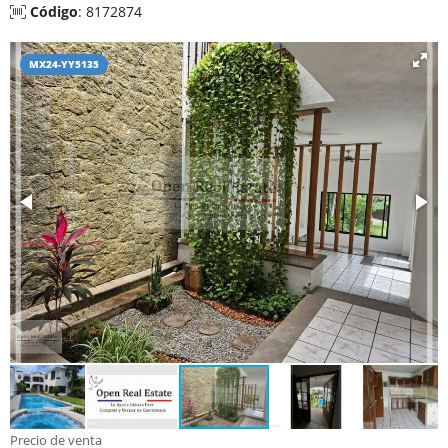
Código
: 8172874
MX24-YY5135
Precio de venta