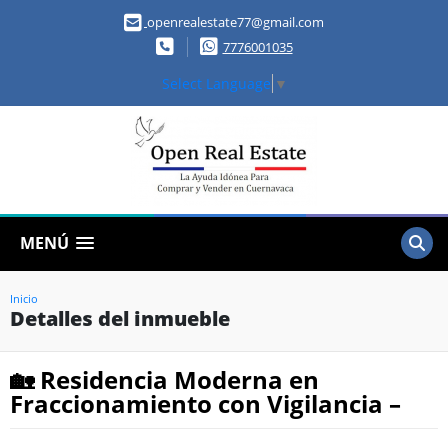
openrealestate77@gmail.com
7776001035
Select Language
▼
MENÚ
Inicio
Detalles del inmueble
🏡 Residencia Moderna en
Fraccionamiento con Vigilancia –