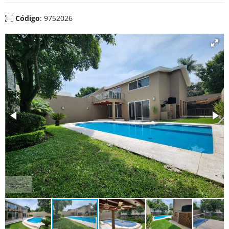
Código
: 9752026