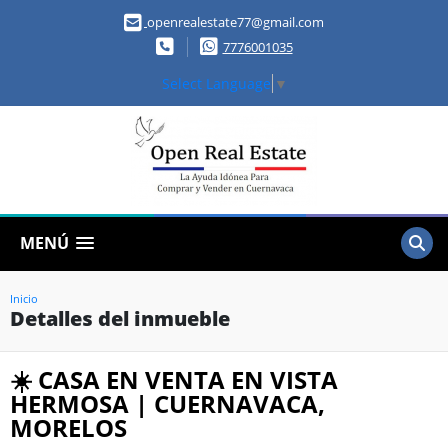
openrealestate77@gmail.com
7776001035
Select Language
▼
MENÚ
Inicio
Detalles del inmueble
☀️ CASA EN VENTA EN VISTA
HERMOSA | CUERNAVACA,
MORELOS