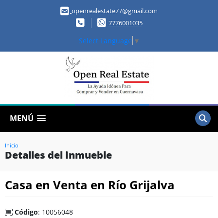
openrealestate77@gmail.com
7776001035
Select Language
▼
MENÚ
Inicio
Detalles del inmueble
Casa en Venta en Río Grijalva
Código
: 10056048