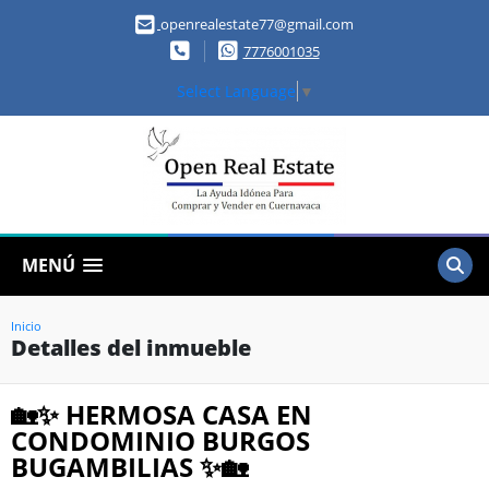
openrealestate77@gmail.com
7776001035
Select Language
▼
MENÚ
Inicio
Detalles del inmueble
🏡✨ HERMOSA CASA EN
CONDOMINIO BURGOS
BUGAMBILIAS ✨🏡