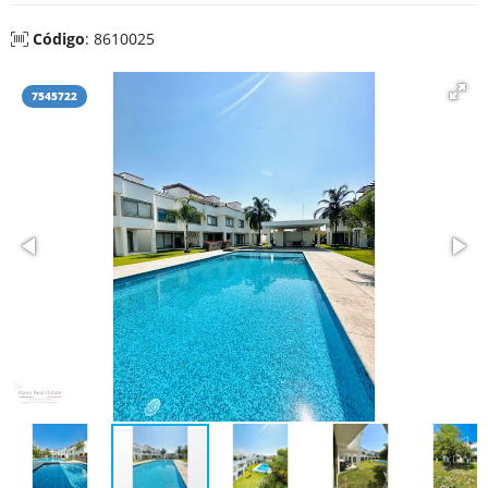
Código
: 8610025
7545722