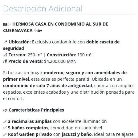
Descripción Adicional
🏡✨
HERMOSA CASA EN CONDOMINIO AL SUR DE
CUERNAVACA
✨🏡
📍
Ubicación:
Exclusivo condominio con
doble caseta de
seguridad
📐
Terreno:
250 m² |
Construcción:
190 m²
💰
Precio de Venta:
$4,200,000 MXN
Si buscas un hogar
moderno, seguro y con amenidades de
primer nivel
, esta casa es perfecta para ti. Ubicada en un
condominio de solo 7 años de antigüedad
, cuenta con amplios
espacios, excelentes acabados y una distribución pensada para
el confort.
🌿
Características Principales
✅
3 recámaras amplias
con excelente iluminación
✅
5 baños completos
, comodidad en cada nivel
✅
Roof Garden privado
con
jacuzzi y baño
, ideal para relajarte