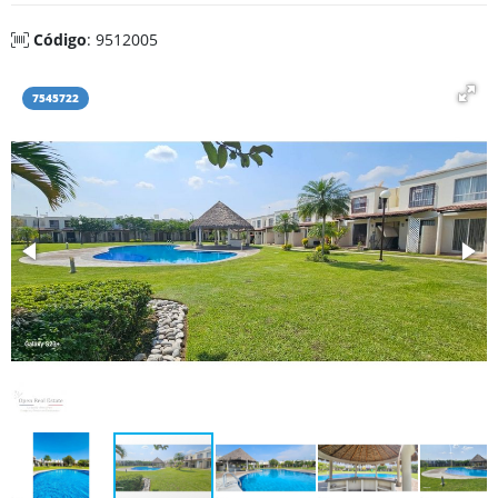
Código
: 9512005
7545722