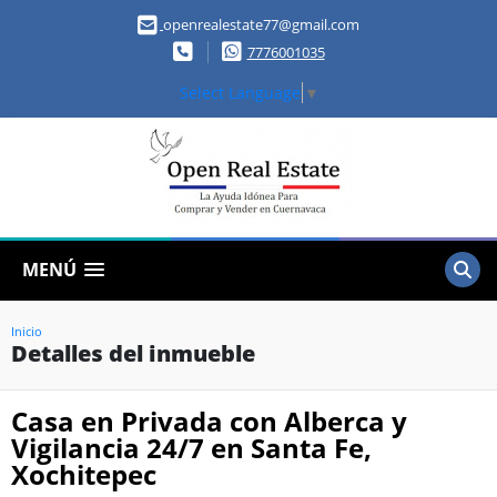
openrealestate77@gmail.com
7776001035
Select Language
▼
MENÚ
Inicio
Detalles del inmueble
Casa en Privada con Alberca y
Vigilancia 24/7 en Santa Fe,
Xochitepec