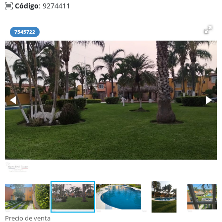
Código
: 9274411
7545722
Precio de venta