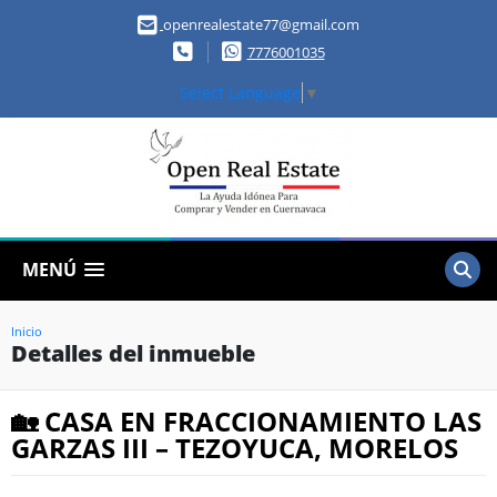
openrealestate77@gmail.com
7776001035
Select Language
▼
MENÚ
Inicio
Detalles del inmueble
🏡 CASA EN FRACCIONAMIENTO LAS
GARZAS III – TEZOYUCA, MORELOS