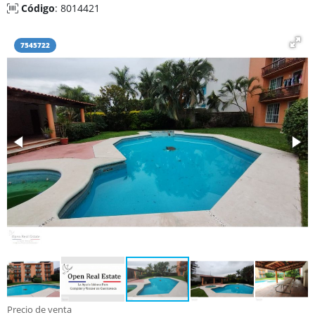
Código
: 8014421
7545722
Precio de venta