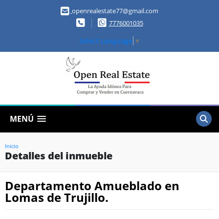
openrealestate77@gmail.com
7776001035
Select Language
▼
MENÚ
Inicio
Detalles del inmueble
Departamento Amueblado en
Lomas de Trujillo.