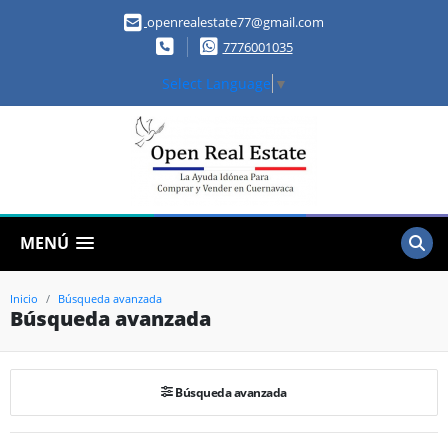
openrealestate77@gmail.com
7776001035
Select Language
▼
MENÚ
Inicio
Búsqueda avanzada
Búsqueda avanzada
Búsqueda avanzada