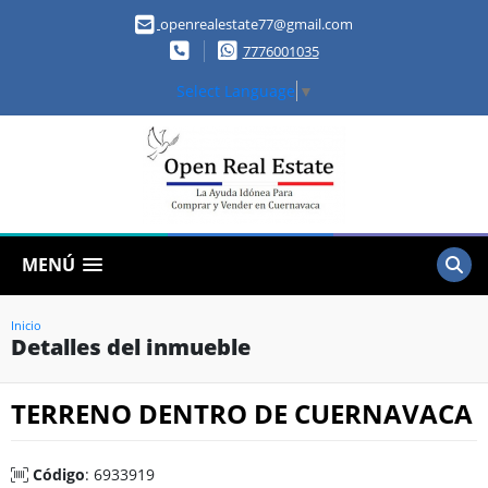
openrealestate77@gmail.com
7776001035
Select Language
▼
MENÚ
Inicio
Detalles del inmueble
TERRENO DENTRO DE CUERNAVACA
Código
: 6933919