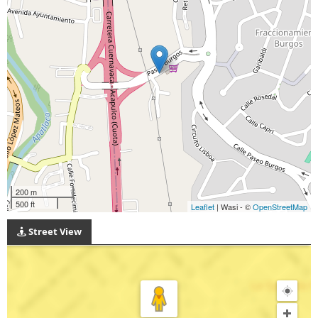
200 m
500 ft
Leaflet
| Wasi - ©
OpenStreetMap
Street View