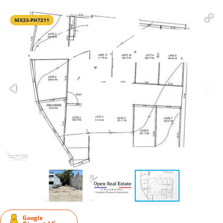
MX23-PH7211
Google