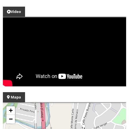
Video
Mapa
+
−