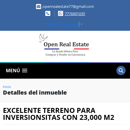
openrealestate77@gmail.com
7776001035
Select Language
▼
MENÚ
Inicio
Detalles del inmueble
EXCELENTE TERRENO PARA
INVERSIONSITAS CON 23,000 M2