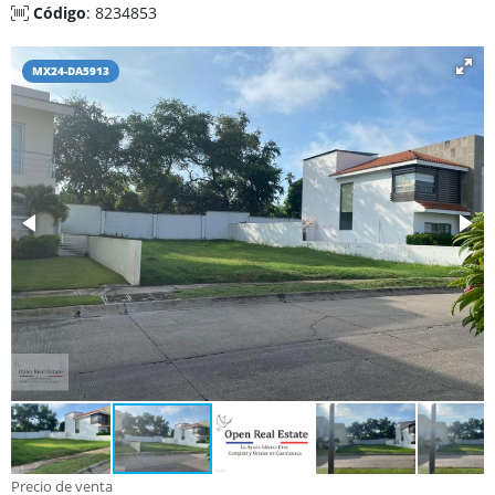
Código
: 8234853
MX24-DA5913
Precio de venta