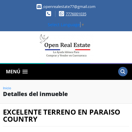
openrealestate77@gmail.com
7776001035
Select Language
▼
MENÚ
Inicio
Detalles del inmueble
EXCELENTE TERRENO EN PARAISO
COUNTRY