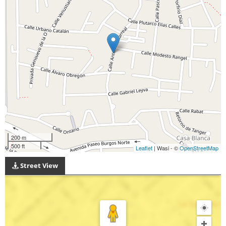
200 m
500 ft
Leaflet
| Wasi - ©
OpenStreetMap
Street View