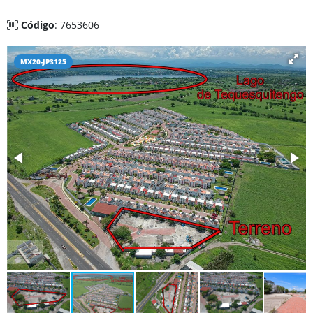
Código
: 7653606
MX20-JP3125