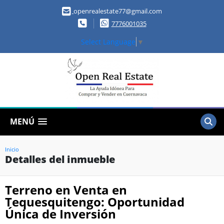
openrealestate77@gmail.com
7776001035
Select Language
▼
MENÚ
Inicio
Detalles del inmueble
Terreno en Venta en
Tequesquitengo: Oportunidad
Única de Inversión