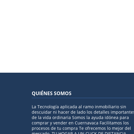
QUIÉNES SOMOS
La Tecnología aplicada al ramo inmobiliario sin
descuidar ni hacer de lado los detalles importante
de la vida ordinaria Somos la ayuda idónea para
comprar y vender en Cuernavaca Facilitamos los
procesos de tu compra Te ofrecemos lo mejor del
mercado. TU HOGAR A UN CLICK DE DISTANCIA