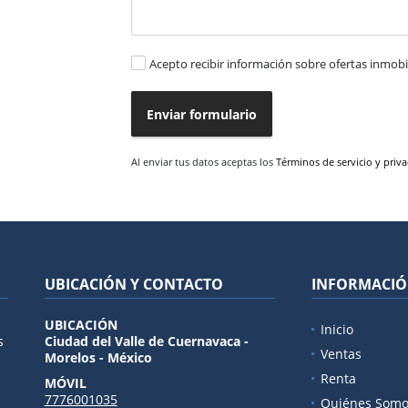
Acepto recibir información sobre ofertas inmobil
Enviar formulario
Al enviar tus datos aceptas los
Términos de servicio y priv
UBICACIÓN Y CONTACTO
INFORMACI
UBICACIÓN
Inicio
s
Ciudad del Valle de Cuernavaca -
Ventas
Morelos - México
Renta
MÓVIL
7776001035
Quiénes Somo