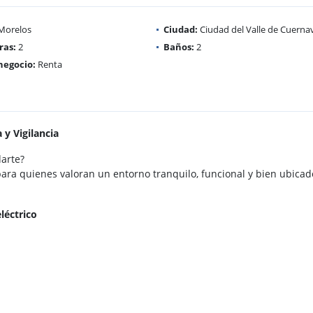
Morelos
Ciudad:
Ciudad del Valle de Cuerna
as:
2
Baños:
2
negocio:
Renta
y Vigilancia
arte?
ra quienes valoran un entorno tranquilo, funcional y bien ubicad
léctrico