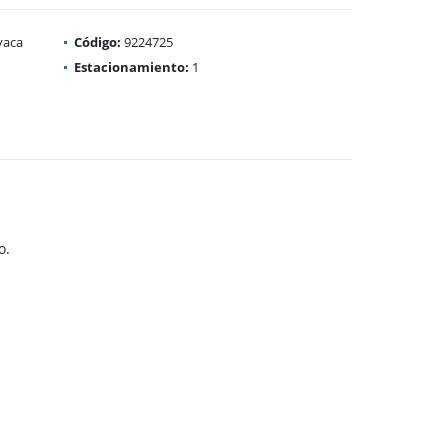
vaca
Código:
9224725
Estacionamiento:
1
o.