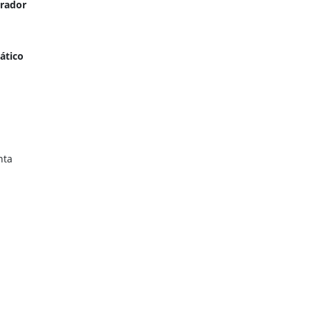
erador
ático
nta