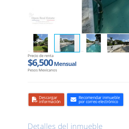
Precio de renta
$6,500
Mensual
Pesos Mexicanos
Descargar
Recomendar inmueble
información
por correo electrónico
Detalles del inmueble