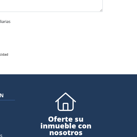
iarias
acidad
ÓN
Oferte su
inmueble con
nosotros
s