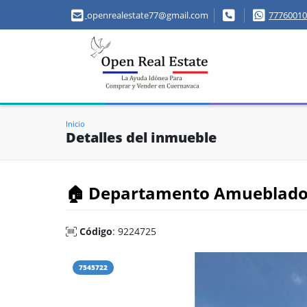
openrealestate77@gmail.com
77760010
Inicio
Detalles del inmueble
🏠 Departamento Amueblado e
Código
: 9224725
7545722