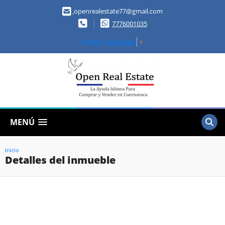
openrealestate77@gmail.com
7776001035
Select Language
▼
MENÚ
Inicio
Detalles del inmueble