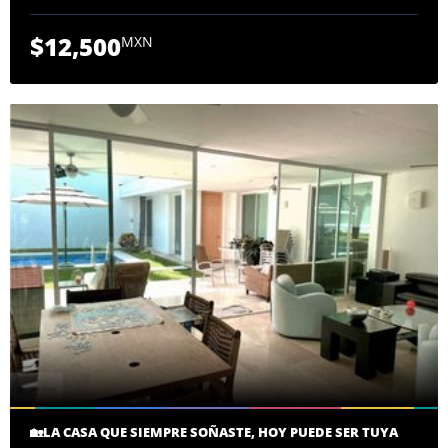
$12,500
MXN
🏡LA CASA QUE SIEMPRE SOÑASTE, HOY PUEDE SER TUYA