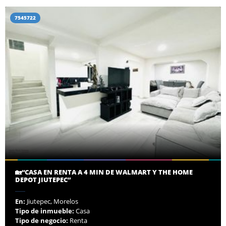
7545722
🏡“CASA EN RENTA A 4 MIN DE WALMART Y THE HOME
DEPOT JIUTEPEC”
En:
Jiutepec, Morelos
Tipo de inmueble:
Casa
Tipo de negocio:
Renta