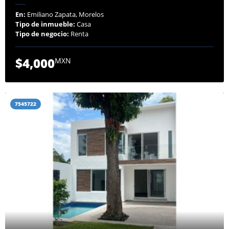
En:
Emiliano Zapata, Morelos
Tipo de inmueble:
Casa
Tipo de negocio:
Renta
$4,000
MXN
7545722