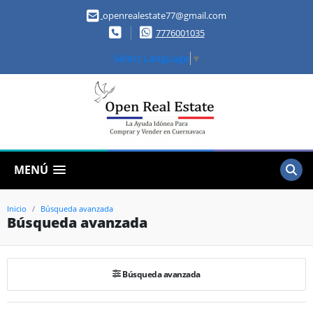
openrealestate77@gmail.com
7776001035
Select Language
▼
MENÚ
Inicio
Búsqueda avanzada
Búsqueda avanzada
Búsqueda avanzada