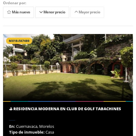
Ordenar por:
Más nuevo
Menor precio
Mayor precio
MX18-FA7480
⛳ RESIDENCIA MODERNA EN CLUB DE GOLF TABACHINES
En:
Cuernavaca, Morelos
Tipo de inmueble:
Casa