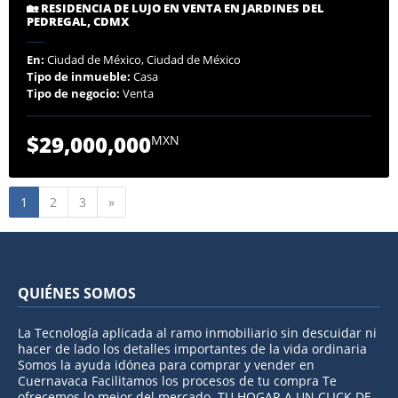
🏡 RESIDENCIA DE LUJO EN VENTA EN JARDINES DEL
PEDREGAL, CDMX
En:
Ciudad de México, Ciudad de México
Tipo de inmueble:
Casa
Tipo de negocio:
Venta
$29,000,000
MXN
Siguiente
1
2
3
»
QUIÉNES SOMOS
La Tecnología aplicada al ramo inmobiliario sin descuidar ni
hacer de lado los detalles importantes de la vida ordinaria
Somos la ayuda idónea para comprar y vender en
Cuernavaca Facilitamos los procesos de tu compra Te
ofrecemos lo mejor del mercado. TU HOGAR A UN CLICK DE