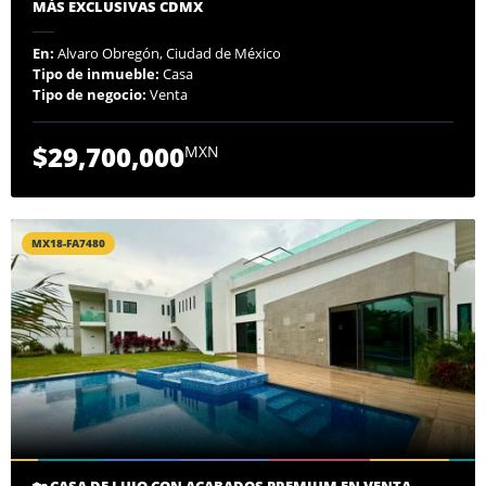
MÁS EXCLUSIVAS CDMX
En:
Alvaro Obregón, Ciudad de México
Tipo de inmueble:
Casa
Tipo de negocio:
Venta
$29,700,000
MXN
MX18-FA7480
🏡 CASA DE LUJO CON ACABADOS PREMIUM EN VENTA –